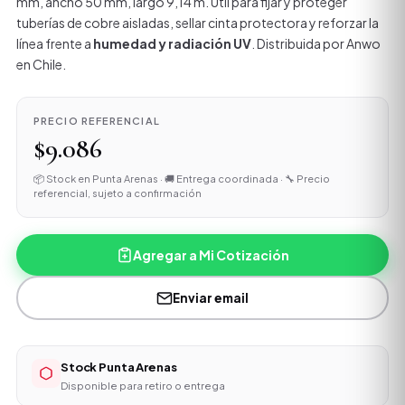
mm, ancho 50 mm, largo 9,14 m. Útil para fijar y proteger
tuberías de cobre aisladas, sellar cinta protectora y reforzar la
línea frente a
humedad y radiación UV
. Distribuida por Anwo
en Chile.
PRECIO REFERENCIAL
$9.086
📦 Stock en Punta Arenas · 🚚 Entrega coordinada · 🔧 Precio
referencial, sujeto a confirmación
Agregar a Mi Cotización
Enviar email
Stock Punta Arenas
Disponible para retiro o entrega