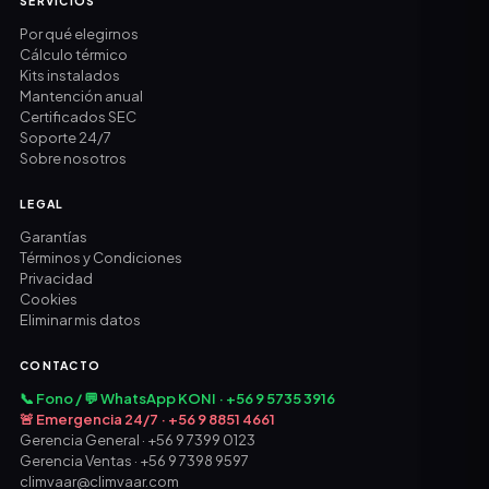
SERVICIOS
Por qué elegirnos
Cálculo térmico
Kits instalados
Mantención anual
Certificados SEC
Soporte 24/7
Sobre nosotros
LEGAL
Garantías
Términos y Condiciones
Privacidad
Cookies
Eliminar mis datos
CONTACTO
📞 Fono / 💬 WhatsApp KONI · +56 9 5735 3916
🚨 Emergencia 24/7 · +56 9 8851 4661
Gerencia General · +56 9 7399 0123
Gerencia Ventas · +56 9 7398 9597
climvaar@climvaar.com