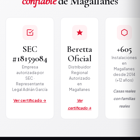
confiable
de Magallanes
SEC
Beretta
+605
#18159084
Oficial
Instalaciones
en
Empresa
Distribuidor
Magallanes
autorizada por
Regional
desde 2014
SEC ·
Autorizado
(+12 años)
Representante
en
Legal Adrián García
Magallanes
Casas reales
con familias
Ver certificado →
Ver
reales
certificado →