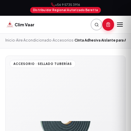
+56 9 5735 3916
Distribuidor Regional Autorizado Beretta
Clim Vaar
Inicio
›
Aire Acondicionado
›
Accesorios
›
Cinta Adhesiva Aislante para Ai
ACCESORIO · SELLADO TUBERÍAS