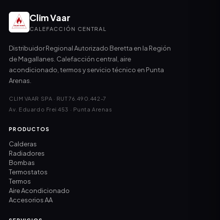
Clim Vaar
CALEFACCIÓN CENTRAL
Distribuidor Regional Autorizado Beretta en la Región
de Magallanes. Calefacción central, aire
acondicionado, termos y servicio técnico en Punta
Arenas.
CLIM VAAR SPA · RUT 76.490.442-7
Av. Eduardo Frei 453 · Punta Arenas
PRODUCTOS
Calderas
Radiadores
Bombas
Termostatos
Termos
Aire Acondicionado
Accesorios AA