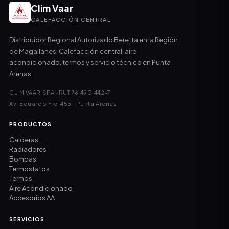
Clim Vaar
CALEFACCIÓN CENTRAL
Distribuidor Regional Autorizado Beretta en la Región
de Magallanes. Calefacción central, aire
acondicionado, termos y servicio técnico en Punta
Arenas.
CLIM VAAR SPA · RUT 76.490.442-7
Av. Eduardo Frei 453 · Punta Arenas
PRODUCTOS
Calderas
Radiadores
Bombas
Termostatos
Termos
Aire Acondicionado
Accesorios AA
SERVICIOS