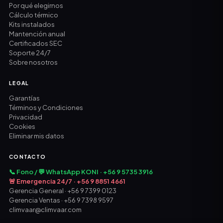
Por qué elegirnos
Cálculo térmico
Kits instalados
Mantención anual
Certificados SEC
Soporte 24/7
Sobre nosotros
LEGAL
Garantías
Términos y Condiciones
Privacidad
Cookies
Eliminar mis datos
CONTACTO
📞 Fono / 💬 WhatsApp KONI · +56 9 5735 3916
🚨 Emergencia 24/7 · +56 9 8851 4661
Gerencia General · +56 9 7399 0123
Gerencia Ventas · +56 9 7398 9597
climvaar@climvaar.com