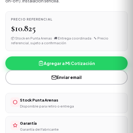
on-off). Instalación sencilla.
PRECIO REFERENCIAL
$10.825
📦 Stock en Punta Arenas · 🚚 Entrega coordinada · 🔧 Precio
referencial, sujeto a confirmación
Agregar a Mi Cotización
Enviar email
Stock Punta Arenas
Disponible para retiro o entrega
Garantía
Garantía del fabricante