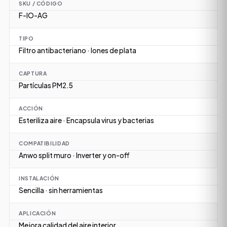
SKU / CÓDIGO
F-IO-AG
TIPO
Filtro antibacteriano · Iones de plata
CAPTURA
Partículas PM2.5
ACCIÓN
Esteriliza aire · Encapsula virus y bacterias
COMPATIBILIDAD
Anwo split muro · Inverter y on-off
INSTALACIÓN
Sencilla · sin herramientas
APLICACIÓN
Mejora calidad del aire interior