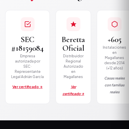
SEC
Beretta
+605
#18159084
Oficial
Instalaciones
en
Empresa
Distribuidor
Magallanes
autorizada por
Regional
desde 2014
SEC ·
Autorizado
(+12 años)
Representante
en
Legal Adrián García
Magallanes
Casas reales
con familias
Ver certificado →
Ver
reales
certificado →