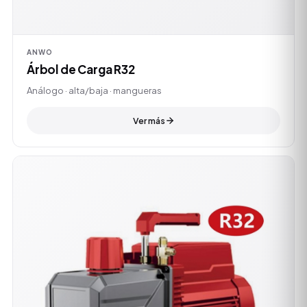
ANWO
Árbol de Carga R32
Análogo · alta/baja · mangueras
Ver más