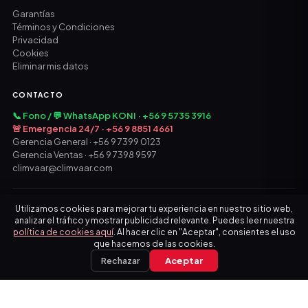
Garantías
Términos y Condiciones
Privacidad
Cookies
Eliminar mis datos
CONTACTO
📞 Fono / 💬 WhatsApp KONI · +56 9 5735 3916
🚨 Emergencia 24/7 · +56 9 8851 4661
Gerencia General · +56 9 7399 0123
Gerencia Ventas · +56 9 7398 9597
climvaar@climvaar.com
© 2026 CLIM VAAR SPA · Todos los derechos reservados
Utilizamos cookies para mejorar tu experiencia en nuestro sitio web,
analizar el tráfico y mostrar publicidad relevante. Puedes leer nuestra
política de cookies aquí
. Al hacer clic en "Aceptar", consientes el uso
que hacemos de las cookies.
Rechazar
Aceptar