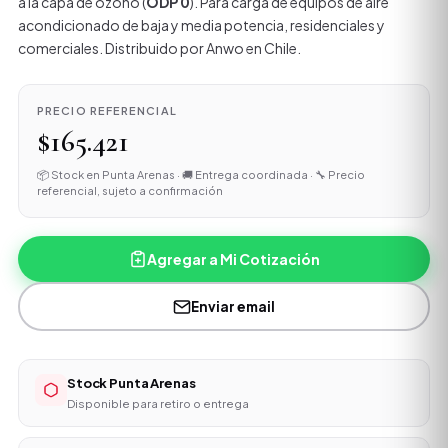
a la capa de ozono (
ODP 0
). Para carga de equipos de aire
acondicionado de baja y media potencia, residenciales y
comerciales. Distribuido por Anwo en Chile.
PRECIO REFERENCIAL
$165.421
📦 Stock en Punta Arenas · 🚚 Entrega coordinada · 🔧 Precio
referencial, sujeto a confirmación
Agregar a Mi Cotización
Enviar email
Stock Punta Arenas
Disponible para retiro o entrega