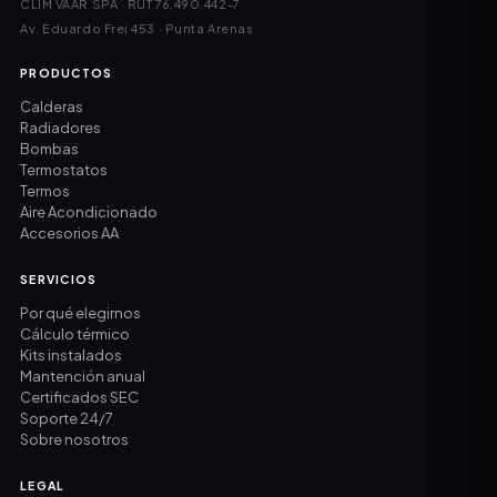
CLIM VAAR SPA · RUT 76.490.442-7
Av. Eduardo Frei 453 · Punta Arenas
PRODUCTOS
Calderas
Radiadores
Bombas
Termostatos
Termos
Aire Acondicionado
Accesorios AA
SERVICIOS
Por qué elegirnos
Cálculo térmico
Kits instalados
Mantención anual
Certificados SEC
Soporte 24/7
Sobre nosotros
LEGAL