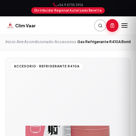
+56 9 5735 3916
Distribuidor Regional Autorizado Beretta
Clim Vaar
Inicio
›
Aire Acondicionado
›
Accesorios
›
Gas Refrigerante R410A Bombona
ACCESORIO · REFRIGERANTE R410A