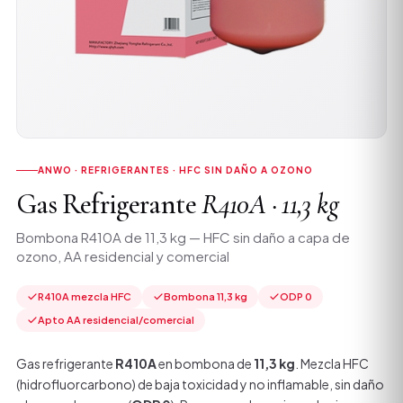
ANWO · REFRIGERANTES · HFC SIN DAÑO A OZONO
Gas Refrigerante
R410A · 11,3 kg
Bombona R410A de 11,3 kg — HFC sin daño a capa de
ozono, AA residencial y comercial
R410A mezcla HFC
Bombona 11,3 kg
ODP 0
Apto AA residencial/comercial
Gas refrigerante
R410A
en bombona de
11,3 kg
. Mezcla HFC
(hidrofluorcarbono) de baja toxicidad y no inflamable, sin daño