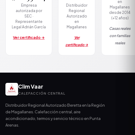
en
Empresa
Distribuidor
Magallanes
autorizada por
Regional
desde 2014
SEC ·
Autorizado
(+12 años)
Representante
en
Legal Adrián García
Magallanes
Casas reales
con familias
Ver certificado →
Ver
reales
certificado →
Clim Vaar
CALEFACCIÓN CENTRAL
Distribuidor Regional Autorizado Beretta en la Región
de Magallanes. Calefacción central, aire
acondicionado, termos y servicio técnico en Punta
Arenas.