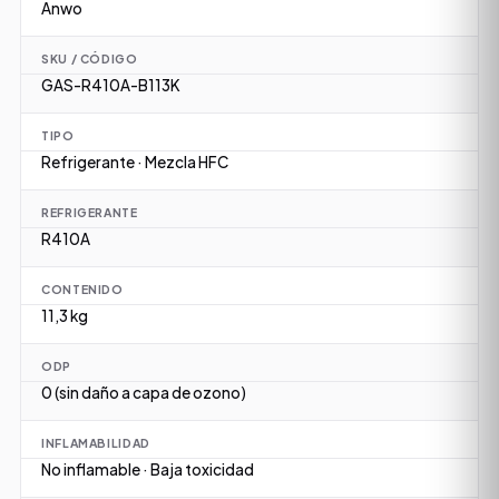
Anwo
SKU / CÓDIGO
GAS-R410A-B113K
TIPO
Refrigerante · Mezcla HFC
REFRIGERANTE
R410A
CONTENIDO
11,3 kg
ODP
0 (sin daño a capa de ozono)
INFLAMABILIDAD
No inflamable · Baja toxicidad