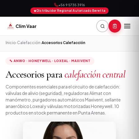
+56 9 5735 3916
Distribuidor Regional Autorizado Beretta
Clim Vaar
Inicio
›
Calefacción
›
Accesorios Calefacción
🔧 ANWO · HONEYWELL · LOXEAL · MAXIVENT
Accesorios para
calefacción central
Componentes esenciales para el circuito de calefacción:
válvulas de alivio (seguridad), reguladoras Alimat con
manómetro, purgadores automáticos Maxivent, sellante
anaeróbico Loxeal y válvulas motorizadas Honeywell. 10
productos en stock permanente en Punta Arenas.