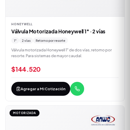
HONEYWELL
Válvula Motorizada Honeywell 1" · 2 vías
1"
2 vías
Retorno por resorte
Válvula motorizada Honeywell 1" de dos vías, retorno por
resorte. Para sistemas de mayor caudal.
$144.520
Agregar a Mi Cotización
MOTORIZADA