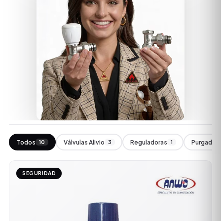
Todos
Válvulas Alivio
Reguladoras
Purgador
10
3
1
SEGURIDAD