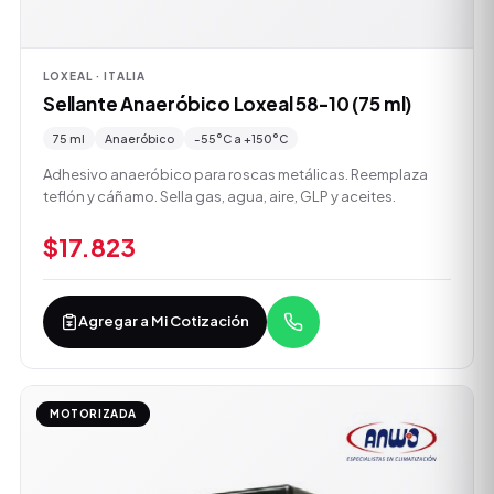
LOXEAL · ITALIA
Sellante Anaeróbico Loxeal 58-10 (75 ml)
75 ml
Anaeróbico
-55°C a +150°C
Adhesivo anaeróbico para roscas metálicas. Reemplaza
teflón y cáñamo. Sella gas, agua, aire, GLP y aceites.
$17.823
Agregar a Mi Cotización
MOTORIZADA