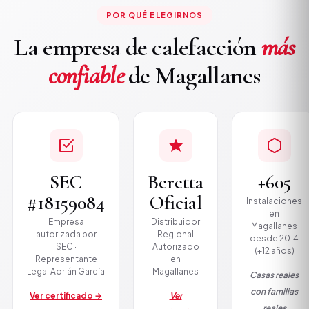
POR QUÉ ELEGIRNOS
La empresa de calefacción
más
confiable
de Magallanes
SEC
Beretta
+605
#18159084
Oficial
Instalaciones
en
Empresa
Distribuidor
Magallanes
autorizada por
Regional
desde 2014
SEC ·
Autorizado
(+12 años)
Representante
en
Legal Adrián García
Magallanes
Casas reales
con familias
Ver certificado →
Ver
reales