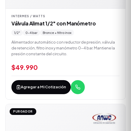
INTERMES / WATTS
Válvula Alimat 1/2" con Manómetro
1/2"
0–4 bar
Bronce + filtro inox
Alimentador automático con reductor de presión, válvula
de retención, filtro inox y manómetro 0-4 bar. Mantiene la
presión constante del circuito.
$49.990
Agregar a Mi Cotización
PURGADOR