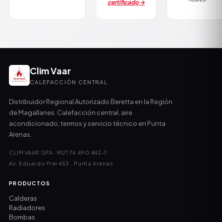
certificado →
Clim Vaar
CALEFACCIÓN CENTRAL
Distribuidor Regional Autorizado Beretta en la Región
de Magallanes. Calefacción central, aire
acondicionado, termos y servicio técnico en Punta
Arenas.
CLIM VAAR SPA · RUT 76.490.442-7
Av. Eduardo Frei 453 · Punta Arenas
PRODUCTOS
Calderas
Radiadores
Bombas