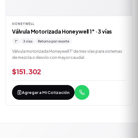
HONEYWELL
Válvula Motorizada Honeywell 1" · 3 vías
1"
3 vías
Retorno por resorte
Válvula motorizada Honeywell 1" de tres vías para sistemas
de mezcla o desvío con mayor caudal.
$151.302
Agregar a Mi Cotización