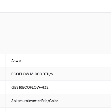
Anwo
ECOFLOW 18.000 BTU/h
GES18ECOFLOW-R32
Split muro Inverter Frío/Calor