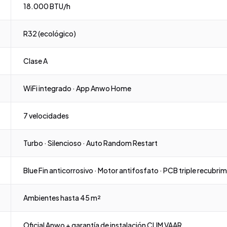
18.000 BTU/h
R32 (ecológico)
Clase A
WiFi integrado · App Anwo Home
7 velocidades
Turbo · Silencioso · Auto Random Restart
Blue Fin anticorrosivo · Motor antifosfato · PCB triple recubri
Ambientes hasta 45 m²
Oficial Anwo + garantía de instalación CLIM VAAR