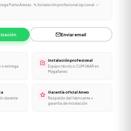
trega Punta Arenas · 🔧 Instalación profesional opcional · ✅
tización
Enviar email
Instalación profesional
o o entrega
Equipo técnico CLIM VAAR en
Magallanes
ta
Garantía oficial Anwo
ón durante
Respaldo del fabricante +
garantía de instalación