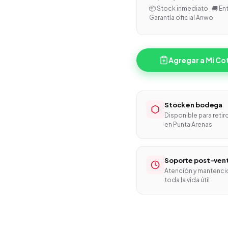
📦 Stock inmediato · 🚚 En
Garantía oficial Anwo
Agregar a Mi Co
Stock en bodega
Disponible para retir
en Punta Arenas
Soporte post-ven
Atención y mantenci
toda la vida útil