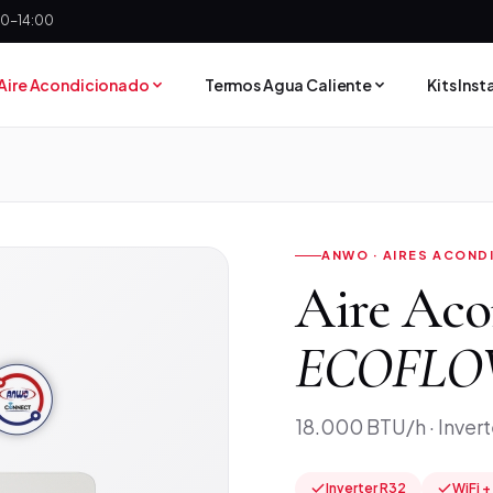
:30-14:00
Aire Acondicionado
Termos Agua Caliente
Kits Ins
ANWO · AIRES ACOND
Aire Ac
ECOFLOW
18.000 BTU/h · Invert
Inverter R32
WiFi +