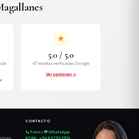
agallanes
5.0 / 5.0
esde
47 reseñas verificadas Google
Ver opiniones →
s
CONTACTO
📞 Fono / 💬 WhatsApp
ciones
KONI · +56 9 5735 3916