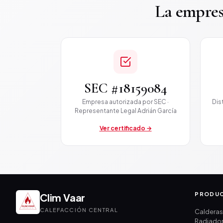
La empres
SEC #18159084
Empresa autorizada por SEC ·
Dis
Representante Legal Adrián García
Ver certificado →
PRODU
Clim Vaar
CALEFACCIÓN CENTRAL
Caldera
Radiado