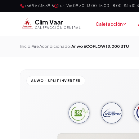
+56 9 5735 3916
Lun-Vie 09:30-13:00 · 15:00-18:00 · Sáb 10
Clim Vaar
Calefacción
CALEFACCIÓN CENTRAL
Inicio
›
Aire Acondicionado
›
Anwo ECOFLOW 18.000 BTU
ANWO · SPLIT INVERTER