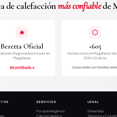
a de calefacción
más confiable
de M
Beretta Oficial
+605
tribuidor Regional Autorizado en
Instalaciones en Magallanes d
Magallanes
2014 (+12 años)
Ver certificado →
Casas reales con familias reale
CTOS
SERVICIOS
LEGAL
s
Por qué elegirnos
Garantías
res
Cálculo térmico
Términos y Condi