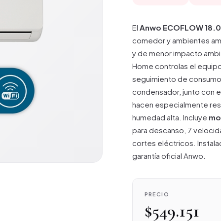
El
Anwo ECOFLOW 18.0
comedor y ambientes amp
y de menor impacto ambi
Home controlas el equipo
seguimiento de consumo.
condensador, junto con el
hacen especialmente resi
humedad alta. Incluye
mo
para descanso, 7 velocid
cortes eléctricos. Instal
garantía oficial Anwo.
PRECIO
$549.151