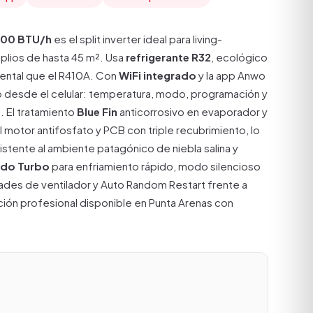
00 BTU/h
es el split inverter ideal para living-
lios de hasta 45 m². Usa
refrigerante R32
, ecológico
ental que el R410A. Con
WiFi integrado
y la app Anwo
 desde el celular: temperatura, modo, programación y
 El tratamiento
Blue Fin
anticorrosivo en evaporador y
 motor antifosfato y PCB con triple recubrimiento, lo
stente al ambiente patagónico de niebla salina y
do Turbo
para enfriamiento rápido, modo silencioso
ades de ventilador y Auto Random Restart frente a
ación profesional disponible en Punta Arenas con