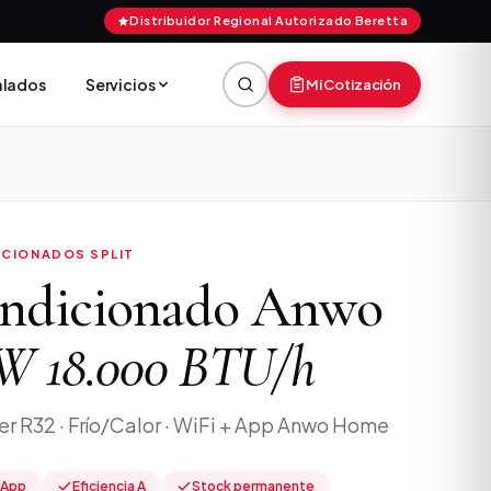
Distribuidor Regional Autorizado Beretta
talados
Servicios
Mi Cotización
ICIONADOS SPLIT
ondicionado Anwo
 18.000 BTU/h
er R32 · Frío/Calor · WiFi + App Anwo Home
 App
Eficiencia A
Stock permanente