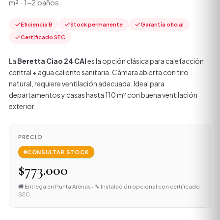
m² · 1-2 baños
Eficiencia B
Stock permanente
Garantía oficial
Certificado SEC
La
Beretta Ciao 24 CAI
es la opción clásica para calefacción
central + agua caliente sanitaria. Cámara abierta con tiro
natural, requiere ventilación adecuada. Ideal para
departamentos y casas hasta 110 m² con buena ventilación
exterior.
PRECIO
CONSULTAR STOCK
$773.000
🚚 Entrega en Punta Arenas · 🔧 Instalación opcional con certificado
SEC