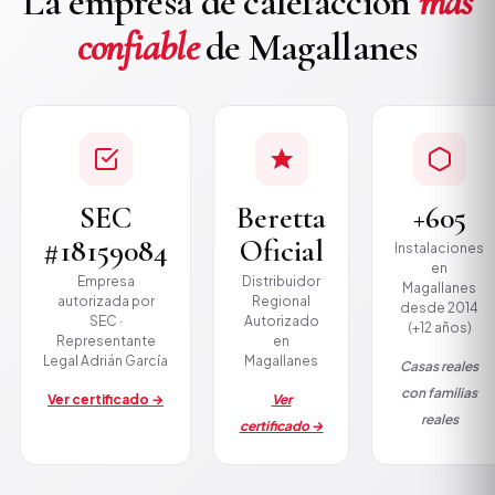
La empresa de calefacción
más
confiable
de Magallanes
SEC
Beretta
+605
#18159084
Oficial
Instalaciones
en
Empresa
Distribuidor
Magallanes
autorizada por
Regional
desde 2014
SEC ·
Autorizado
(+12 años)
Representante
en
Legal Adrián García
Magallanes
Casas reales
con familias
Ver certificado →
Ver
reales
certificado →