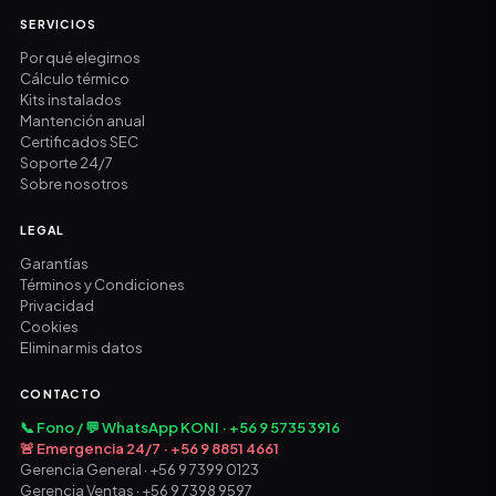
SERVICIOS
Por qué elegirnos
Cálculo térmico
Kits instalados
Mantención anual
Certificados SEC
Soporte 24/7
Sobre nosotros
LEGAL
Garantías
Términos y Condiciones
Privacidad
Cookies
Eliminar mis datos
CONTACTO
📞 Fono / 💬 WhatsApp KONI · +56 9 5735 3916
🚨 Emergencia 24/7 · +56 9 8851 4661
Gerencia General · +56 9 7399 0123
Gerencia Ventas · +56 9 7398 9597