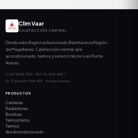
Clim Vaar
CALEFACCIÓN CENTRAL
Distribuidor Regional Autorizado Beretta en la Región
de Magallanes. Calefacción central, aire
acondicionado, termos y servicio técnico en Punta
Arenas.
CLIM VAAR SPA · RUT 76.490.442-7
Av. Eduardo Frei 453 · Punta Arenas
PRODUCTOS
Calderas
Radiadores
Bombas
Termostatos
Termos
Aire Acondicionado