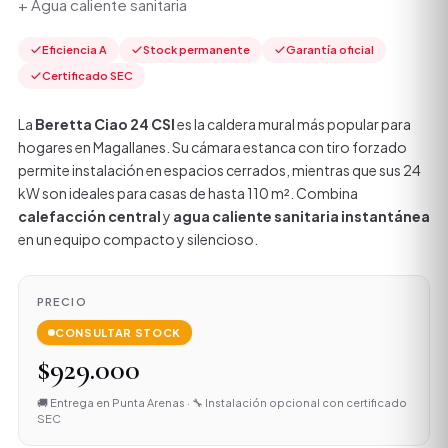
+ Agua caliente sanitaria
Eficiencia A
Stock permanente
Garantía oficial
Certificado SEC
La
Beretta Ciao 24 CSI
es la caldera mural más popular para
hogares en Magallanes. Su cámara estanca con tiro forzado
permite instalación en espacios cerrados, mientras que sus 24
kW son ideales para casas de hasta 110 m². Combina
calefacción central
y
agua caliente sanitaria instantánea
en un equipo compacto y silencioso.
PRECIO
CONSULTAR STOCK
$929.000
🚚 Entrega en Punta Arenas · 🔧 Instalación opcional con certificado
SEC