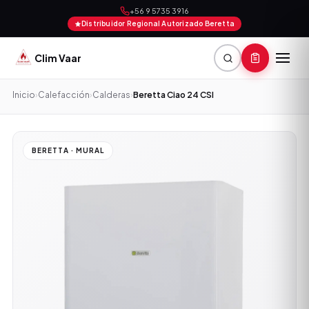
+56 9 5735 3916
Distribuidor Regional Autorizado Beretta
Clim Vaar
Inicio
›
Calefacción
›
Calderas
›
Beretta Ciao 24 CSI
BERETTA · MURAL