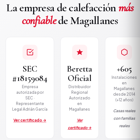
La empresa de calefacción
más
confiable
de Magallanes
SEC
Beretta
+605
#18159084
Oficial
Instalaciones
en
Empresa
Distribuidor
Magallanes
autorizada por
Regional
desde 2014
SEC ·
Autorizado
(+12 años)
Representante
en
Legal Adrián García
Magallanes
Casas reales
con familias
Ver certificado →
Ver
reales
certificado →