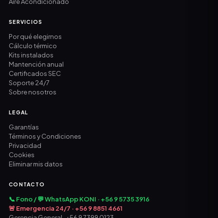
Aire Acondicionado
SERVICIOS
Por qué elegirnos
Cálculo térmico
Kits instalados
Mantención anual
Certificados SEC
Soporte 24/7
Sobre nosotros
LEGAL
Garantías
Términos y Condiciones
Privacidad
Cookies
Eliminar mis datos
CONTACTO
📞 Fono / 💬 WhatsApp KONI · +56 9 5735 3916
🚨 Emergencia 24/7 · +56 9 8851 4661
Gerencia General · +56 9 7399 0123