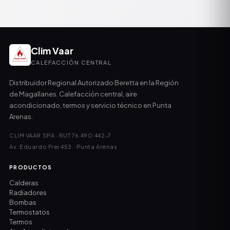
Clim Vaar
CALEFACCIÓN CENTRAL
Distribuidor Regional Autorizado Beretta en la Región
de Magallanes. Calefacción central, aire
acondicionado, termos y servicio técnico en Punta
Arenas.
CLIM VAAR SPA · RUT 76.490.442-7
Av. Eduardo Frei 453 · Punta Arenas
PRODUCTOS
Calderas
Radiadores
Bombas
Termostatos
Termos