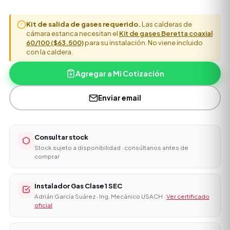
Kit de salida de gases requerido.
Las calderas de
cámara estanca necesitan el
Kit de gases Beretta coaxial
60/100 ($63.500)
para su instalación. No viene incluido
con la caldera.
Agregar a Mi Cotización
Enviar email
Consultar stock
Stock sujeto a disponibilidad · consúltanos antes de
comprar
Instalador Gas Clase 1 SEC
Adrián García Suárez · Ing. Mecánico USACH ·
Ver certificado
oficial