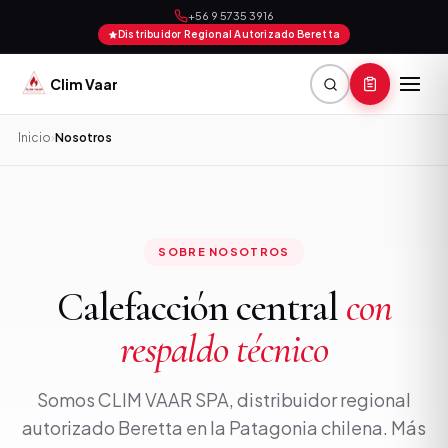
+56 9 5735 3916
Distribuidor Regional Autorizado Beretta
Clim Vaar
Inicio
›
Nosotros
SOBRE NOSOTROS
Calefacción central
con
respaldo técnico
Somos CLIM VAAR SPA, distribuidor regional
autorizado Beretta en la Patagonia chilena. Más