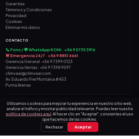
Garantías
Términos y Condiciones
Privacidad
Cookies
Eliminar mis datos
CONTACTO
📞 Fono / 💬 WhatsApp KONI · +56 9 5735 3916
🚨 Emergencia 24/7 · +56 9 8851 4661
Gerencia General · +56 9 7399 0123
Gerencia Ventas · +56 9 7398 9597
climvaar@climvaar.com
Av. Eduardo Frei Montalva #453
Punta Arenas
© 2026 CLIM VAAR SPA · Todos los derechos reservados
Utilizamos cookies para mejorar tu experiencia en nuestro sitio web,
analizar el tráfico y mostrar publicidad relevante. Puedes leer nuestra
política de cookies aquí
. Al hacer clic en "Aceptar", consientes el uso
que hacemos de las cookies.
Rechazar
Aceptar