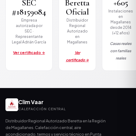
SEC
Beretta
+605
#18159084
Oficial
Instalaciones
en
Empresa
Distribuidor
Magallanes
autorizada por
Regional
desde 2014
SEC ·
Autorizado
(+12 años)
Representante
en
Legal Adrián García
Magallanes
Casas reales
con familias
Ver certificado →
Ver
reales
certificado →
Clim Vaar
CALEFACCIÓN CENTRAL
Distribuidor Regional Autorizado Beretta en la Región
de Magallanes. Calefacción central, aire
acondicionado, termos y servicio técnico en Punta