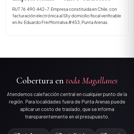
RUT 76.490.442-7. Empresa constituida en Chile, con
facturación electrónica al SII y domicilio fiscal verificable
en Av. Eduardo Frei Montalva #453, Punta Arenas.
Cobertura en
toda Magallanes
Atendemos calefacción central en cualquier punto de la
región. Para localidades fuera de Punta Arenas puede
aplicar un costo de traslado, que se informa
transparentemente en el presupuesto.