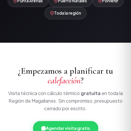
Punta Arenas
Puerto Natales
Porvenir
Toda la región
¿Empezamos a planificar tu
calefacción
?
Visita técnica con cálculo térmico
gratuita
en toda la
Región de Magallanes. Sin compromiso, presupuesto
cerrado por escrito.
Agendar visita gratis