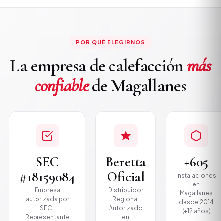
POR QUÉ ELEGIRNOS
La empresa de calefacción
más
confiable
de Magallanes
SEC
Beretta
+605
#18159084
Oficial
Instalaciones
en
Empresa
Distribuidor
Magallanes
autorizada por
Regional
desde 2014
SEC ·
Autorizado
(+12 años)
Representante
en