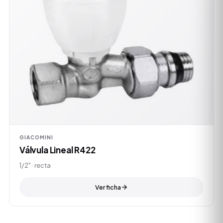
GIACOMINI
Válvula Lineal R422
1/2" · recta
Ver ficha