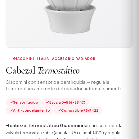
GIACOMINI · ITALIA · ACCESORIO RADIADOR
Cabezal
Termostático
Giacomini con sensor de cera líquida — regula la
temperatura ambiente del radiador automáticamente
Sensor líquido
Escala 0–5 (6–28 °C)
Anti-congelamiento
Compatible R5/R422
El
cabezal termostático Giacomini
se enrosca sobre la
válvula termostatizable (angular R5 o lineal R422) y regula