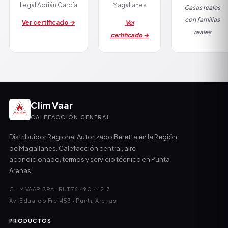
Legal Adrián García
Magallanes
Casas reales
con familias
Ver certificado →
Ver
reales
certificado →
Clim Vaar
CALEFACCIÓN CENTRAL
Distribuidor Regional Autorizado Beretta en la Región
de Magallanes. Calefacción central, aire
acondicionado, termos y servicio técnico en Punta
Arenas.
CLIM VAAR SPA · RUT 76.490.442-7
Av. Eduardo Frei 453 · Punta Arenas
PRODUCTOS