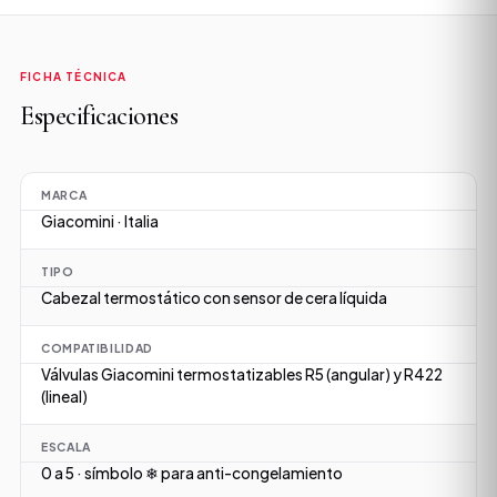
FICHA TÉCNICA
Especificaciones
MARCA
Giacomini · Italia
TIPO
Cabezal termostático con sensor de cera líquida
COMPATIBILIDAD
Válvulas Giacomini termostatizables R5 (angular) y R422
(lineal)
ESCALA
0 a 5 · símbolo ❄ para anti-congelamiento