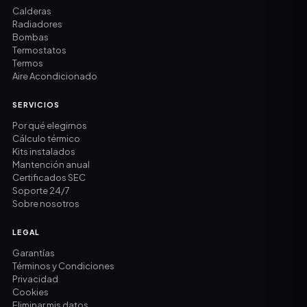
Calderas
Radiadores
Bombas
Termostatos
Termos
Aire Acondicionado
SERVICIOS
Por qué elegirnos
Cálculo térmico
Kits instalados
Mantención anual
Certificados SEC
Soporte 24/7
Sobre nosotros
LEGAL
Garantías
Términos y Condiciones
Privacidad
Cookies
Eliminar mis datos