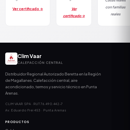
Casas reales
con familias
Ver certificado →
Ver
reales
certificado →
Clim Vaar
CALEFACCIÓN CENTRAL
Distribuidor Regional Autorizado Beretta en la Región
de Magallanes. Calefacción central, aire
acondicionado, termos y servicio técnico en Punta
Arenas.
CLIM VAAR SPA · RUT 76.490.442-7
Av. Eduardo Frei 453 · Punta Arenas
PRODUCTOS