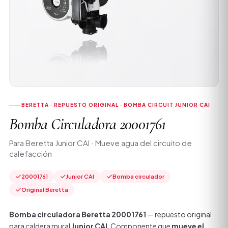
BERETTA · REPUESTO ORIGINAL · BOMBA CIRCUIT JUNIOR CAI
Bomba Circuladora 20001761
Para Beretta Junior CAI · Mueve agua del circuito de
calefacción
20001761
Junior CAI
Bomba circulador
Original Beretta
Bomba circuladora Beretta 20001761
— repuesto original
para caldera mural
Junior CAI
. Componente que
mueve el