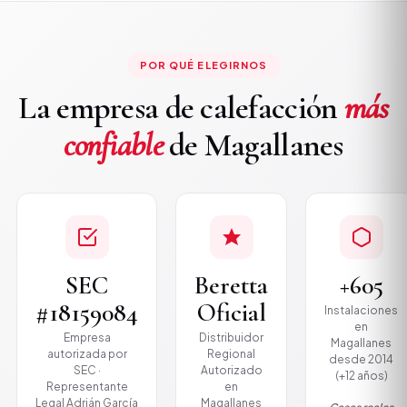
POR QUÉ ELEGIRNOS
La empresa de calefacción
más
confiable
de Magallanes
SEC
Beretta
+605
#18159084
Oficial
Instalaciones
en
Empresa
Distribuidor
Magallanes
autorizada por
Regional
desde 2014
SEC ·
Autorizado
(+12 años)
Representante
en
Legal Adrián García
Magallanes