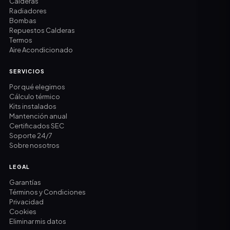
Calderas
Radiadores
Bombas
Repuestos Calderas
Termos
Aire Acondicionado
SERVICIOS
Por qué elegirnos
Cálculo térmico
Kits instalados
Mantención anual
Certificados SEC
Soporte 24/7
Sobre nosotros
LEGAL
Garantías
Términos y Condiciones
Privacidad
Cookies
Eliminar mis datos