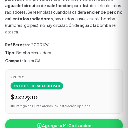
agua del circuito de calefacción
para distribuir el calor a los
radiadores. Se reemplaza cuando la caldera
enciende pero no
calienta los radiadores
, hay ruidos inusuales en la bomba
(rumores, golpes), no hay circulación de agua o la bomba se
atasca.
Ref Beretta:
20001761
Tipo:
Bomba circuladora
Compat:
Junior CAI
PRECIO
STOCK · DESPACHO 24H
$222.500
🚚 Entrega en Punta Arenas · 🔧 Instalación opcional
Agregar a Mi Cotización