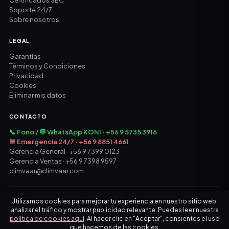
Certificados SEC
Soporte 24/7
Sobre nosotros
LEGAL
Garantías
Términos y Condiciones
Privacidad
Cookies
Eliminar mis datos
CONTACTO
📞 Fono / 💬 WhatsApp KONI · +56 9 5735 3916
🚨 Emergencia 24/7 · +56 9 8851 4661
Gerencia General · +56 9 7399 0123
Gerencia Ventas · +56 9 7398 9597
climvaar@climvaar.com
© 2026 CLIM VAAR SPA · Todos los derechos reservados
Utilizamos cookies para mejorar tu experiencia en nuestro sitio web,
analizar el tráfico y mostrar publicidad relevante. Puedes leer nuestra
política de cookies aquí
. Al hacer clic en "Aceptar", consientes el uso
que hacemos de las cookies.