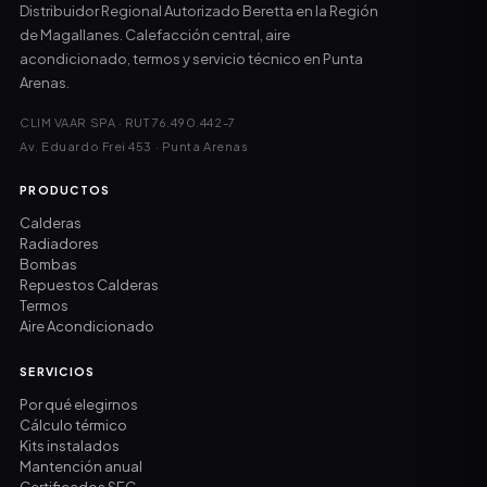
Distribuidor Regional Autorizado Beretta en la Región
de Magallanes. Calefacción central, aire
acondicionado, termos y servicio técnico en Punta
Arenas.
CLIM VAAR SPA · RUT 76.490.442-7
Av. Eduardo Frei 453 · Punta Arenas
PRODUCTOS
Calderas
Radiadores
Bombas
Repuestos Calderas
Termos
Aire Acondicionado
SERVICIOS
Por qué elegirnos
Cálculo térmico
Kits instalados
Mantención anual