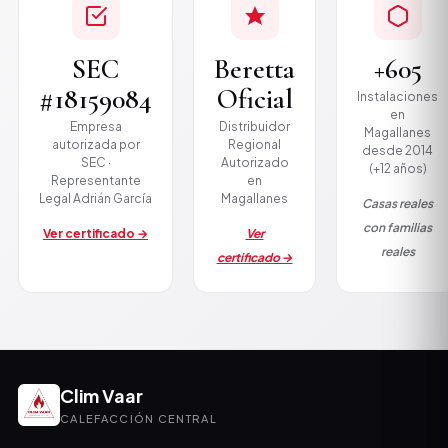
SEC
Beretta
+605
#18159084
Oficial
Instalaciones
en
Empresa
Distribuidor
Magallanes
autorizada por
Regional
desde 2014
SEC ·
Autorizado
(+12 años)
Representante
en
Legal Adrián García
Magallanes
Casas reales
con familias
Ver certificado →
Ver
reales
certificado →
Clim Vaar
CALEFACCIÓN CENTRAL