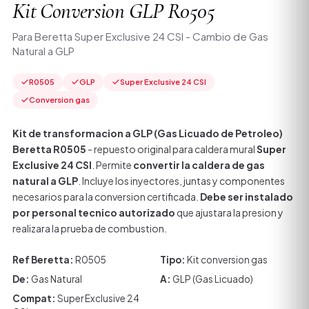
Kit Conversion GLP R0505
Para Beretta Super Exclusive 24 CSI - Cambio de Gas
Natural a GLP
R0505
GLP
Super Exclusive 24 CSI
Conversion gas
Kit de transformacion a GLP (Gas Licuado de Petroleo)
Beretta R0505
- repuesto original para caldera mural
Super
Exclusive 24 CSI
. Permite
convertir la caldera de gas
natural a GLP
. Incluye los inyectores, juntas y componentes
necesarios para la conversion certificada.
Debe ser instalado
por personal tecnico autorizado
que ajustara la presion y
realizara la prueba de combustion.
Ref Beretta:
R0505
Tipo:
Kit conversion gas
De:
Gas Natural
A:
GLP (Gas Licuado)
Compat:
Super Exclusive 24