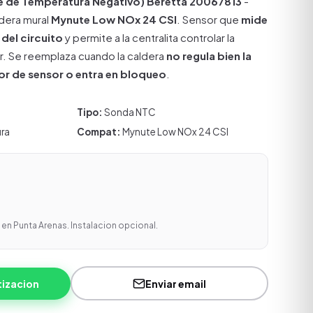
e de Temperatura Negativo) Beretta 20067813
-
ldera mural
Mynute Low NOx 24 CSI
. Sensor que
mide
 del circuito
y permite a la centralita controlar la
. Se reemplaza cuando la caldera
no regula bien la
or de sensor o entra en bloqueo
.
Tipo:
Sonda NTC
ra
Compat:
Mynute Low NOx 24 CSI
en Punta Arenas. Instalacion opcional.
tizacion
Enviar email