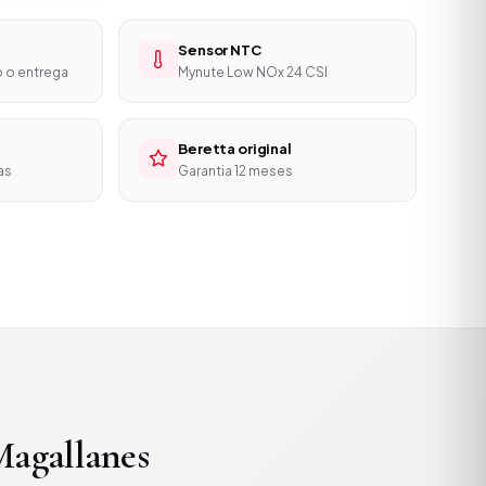
Sensor NTC
o o entrega
Mynute Low NOx 24 CSI
Beretta original
as
Garantia 12 meses
agallanes