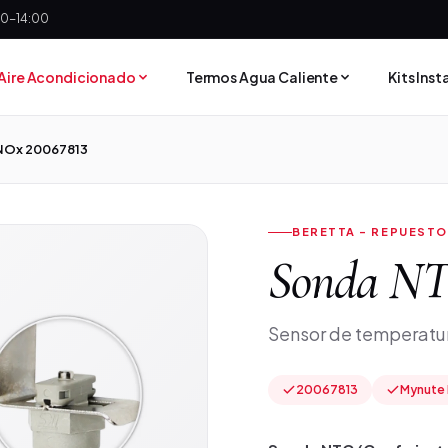
:30-14:00
Aire Acondicionado
Termos Agua Caliente
Kits Ins
NOx 20067813
BERETTA - REPUESTO
Sonda NT
Sensor de temperatur
20067813
Mynute 