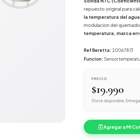
Sonda NTC (Coeficient
repuesto original para ca
la temperatura del agua
modulacion del quemador
temperatura, marca err
Ref Beretta:
20067813
Funcion:
Sensor temperatu
PRECIO
$19.990
Stock disponible. Entrega 
Agregar a Mi Co