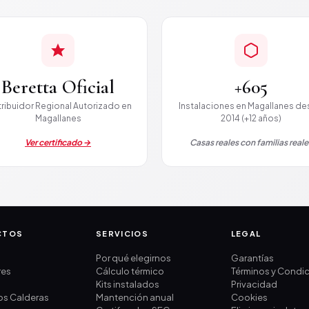
Beretta Oficial
+605
tribuidor Regional Autorizado en
Instalaciones en Magallanes d
Magallanes
2014 (+12 años)
Ver certificado →
Casas reales con familias reale
CTOS
SERVICIOS
LEGAL
s
Por qué elegirnos
Garantías
res
Cálculo térmico
Términos y Condi
Kits instalados
Privacidad
os Calderas
Mantención anual
Cookies