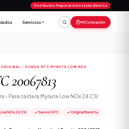
Distribuidor Regional Autorizado Beretta
talados
Servicios
Mi Cotización
 ORIGINAL - SONDA NTC MYNUTE LOW NOX
C 20067813
a - Para caldera Mynute Low NOx 24 CSI
Low NOx 24 CSI
Sensor NTC
Original Beretta