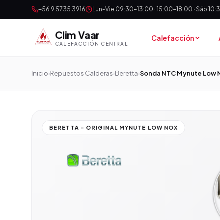
+56 9 5735 3916
Lun-Vie 09:30-13:00 · 15:00-18:00 · Sáb 10
Clim Vaar
Calefacción
CALEFACCIÓN CENTRAL
Inicio
›
Repuestos Calderas
›
Beretta
›
Sonda NTC Mynute Low 
BERETTA - ORIGINAL MYNUTE LOW NOX