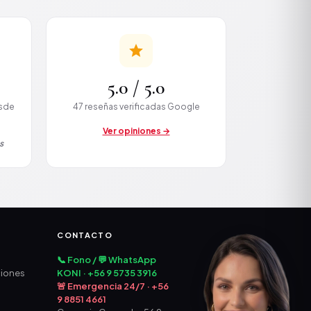
5.0 / 5.0
esde
47 reseñas verificadas Google
Ver opiniones →
s
CONTACTO
📞 Fono / 💬 WhatsApp
ciones
KONI · +56 9 5735 3916
🚨 Emergencia 24/7 · +56
9 8851 4661