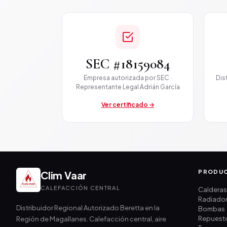
SEC #18159084
Empresa autorizada por SEC ·
Dis
Representante Legal Adrián García
Ver certificado →
PRODU
Clim Vaar
CALEFACCIÓN CENTRAL
Caldera
Radiado
Distribuidor Regional Autorizado Beretta en la
Bombas
Repuest
Región de Magallanes. Calefacción central, aire