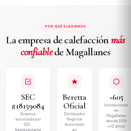
POR QUÉ ELEGIRNOS
La empresa de calefacción
más
confiable
de Magallanes
SEC
Beretta
+605
#18159084
Oficial
Instalaciones
en
Empresa
Distribuidor
Magallanes
autorizada por
Regional
desde 2014
SEC ·
Autorizado
(+12 años)
Representante
en