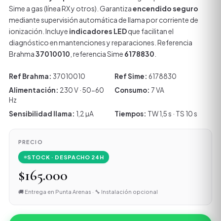
Sime a gas (línea RX y otros). Garantiza
encendido seguro
mediante supervisión automática de llama por corriente de
ionización. Incluye
indicadores LED
que facilitan el
diagnóstico en mantenciones y reparaciones. Referencia
Brahma
37010010
, referencia Sime
6178830
.
Ref Brahma:
37010010
Ref Sime:
6178830
Alimentación:
230 V · 50-60
Consumo:
7 VA
Hz
Sensibilidad llama:
1,2 µA
Tiempos:
TW 1,5 s · TS 10 s
PRECIO
STOCK · DESPACHO 24H
$165.000
🚚 Entrega en Punta Arenas · 🔧 Instalación opcional