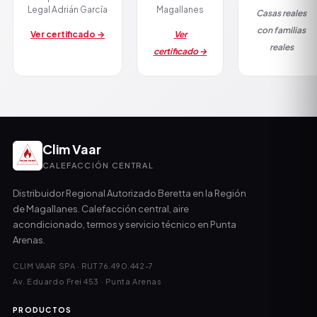
Legal Adrián García
Magallanes
Casas reales
con familias
Ver certificado →
Ver
reales
certificado →
Clim Vaar
CALEFACCIÓN CENTRAL
Distribuidor Regional Autorizado Beretta en la Región
de Magallanes. Calefacción central, aire
acondicionado, termos y servicio técnico en Punta
Arenas.
CLIM VAAR SPA · RUT 76.490.442-7
Av. Eduardo Frei 453 · Punta Arenas
PRODUCTOS