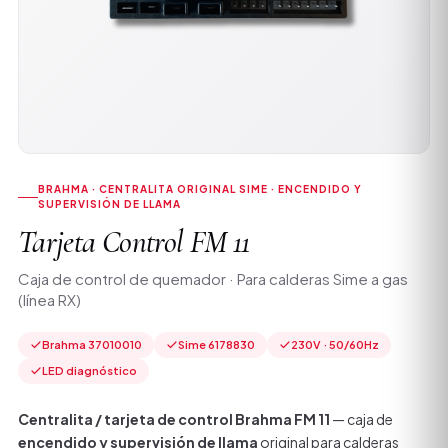
BRAHMA · CENTRALITA ORIGINAL SIME · ENCENDIDO Y
SUPERVISIÓN DE LLAMA
Tarjeta Control FM 11
Caja de control de quemador · Para calderas Sime a gas
(línea RX)
Brahma 37010010
Sime 6178830
230V · 50/60Hz
LED diagnóstico
Centralita / tarjeta de control Brahma FM 11
— caja de
encendido y supervisión de llama
original para calderas