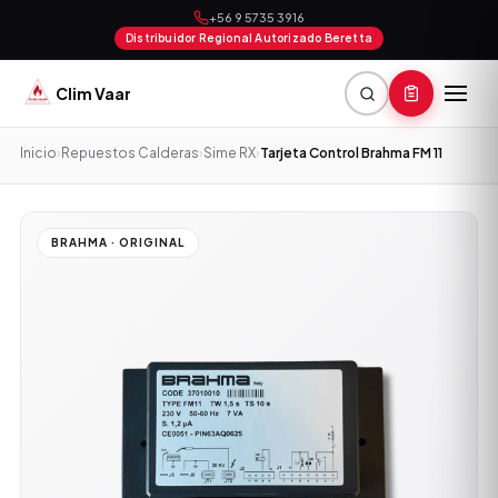
+56 9 5735 3916
Distribuidor Regional Autorizado Beretta
Clim Vaar
Inicio
›
Repuestos Calderas
›
Sime RX
›
Tarjeta Control Brahma FM 11
BRAHMA · ORIGINAL