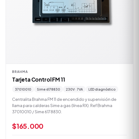
BRAHMA
Tarjeta Control FM 11
37010010
Sime 6178830
230V · 7VA
LED diagnóstico
Centralita Brahma FM 11 de encendido y supervisión de
llama para calderas Sime a gas (línea RX). Ref Brahma
37010010 / Sime 6178830.
$165.000