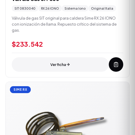
SIT 0830040
RX 26 IONO
Sistema Iono
Original Italia
Válvula de gas SIT original para caldera Sime RX 26 IONO
con ionización de llama. Repuesto crítico del sistema de
gas.
$233.542
Ver ficha
SIME RX