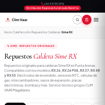
+56 9 5735 3916
Distribuidor Regional Autorizado Beretta
Clim Vaar
Inicio
›
Calefacción
›
Repuestos Calderas
›
Sime RX
🔧 SIME · REPUESTOS ORIGINALES
Repuestos
Caldera Sime RX
Repuestos originales para calderas Sime RX en Punta Arenas.
Compatibles con los modelos
RX 26, RX 26 PVA, RX 37, RX 48
y RX 55
. Electrodos de encendido, sensores NTC, válvulas de
gas, intercambiadores, vasos de expansión, placas
electrónicas, bombas y más. Servicio técnico propio CLIM
VAAR Magallanes.