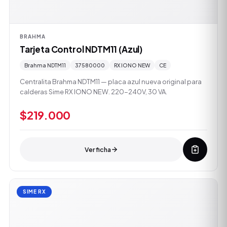
BRAHMA
Tarjeta Control NDTM11 (Azul)
Brahma NDTM11
37580000
RX IONO NEW
CE
Centralita Brahma NDTM11 — placa azul nueva original para
calderas Sime RX IONO NEW. 220-240V, 30 VA.
$219.000
Ver ficha
SIME RX