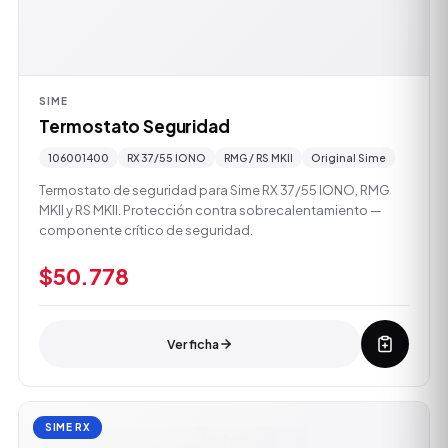
SIME
Termostato Seguridad
106001400
RX 37/55 IONO
RMG / RS MKII
Original Sime
Termostato de seguridad para Sime RX 37/55 IONO, RMG
MKII y RS MKII. Protección contra sobrecalentamiento —
componente crítico de seguridad.
$50.778
Ver ficha
SIME RX