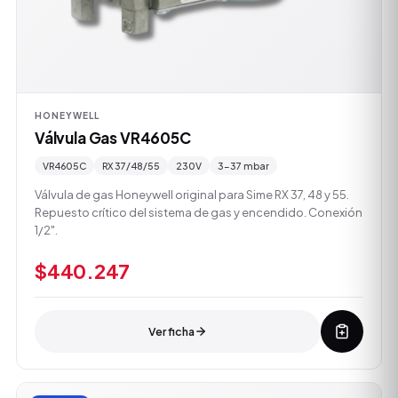
HONEYWELL
Válvula Gas VR4605C
VR4605C
RX 37/48/55
230V
3-37 mbar
Válvula de gas Honeywell original para Sime RX 37, 48 y 55.
Repuesto crítico del sistema de gas y encendido. Conexión
1/2".
$440.247
Ver ficha