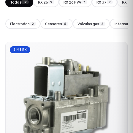
Todos
RX 26
RX 26 PVA
RX 37
RX 48
12
9
7
9
Electrodos
Sensores
Válvulas gas
Intercamb
2
5
2
SIME RX