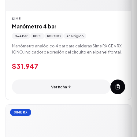
SIME
Manómetro 4 bar
0-4 bar
RX CE
RX IONO
Analógico
Manómetro analógico 4 bar para calderas Sime RX CE y RX
IONO. Indicador de presión del circuito en el panel frontal.
$31.947
Ver ficha
SIME RX