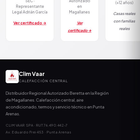
SEC ·
Autorizado
(+12 años)
Representante
en
Legal Adrián García
Magallanes
Casas reales
con familias
Ver certificado →
Ver
reales
certificado →
Clim Vaar
CALEFACCIÓN CENTRAL
Distribuidor Regional Autorizado Beretta en la Región
de Magallanes. Calefacción central, aire
acondicionado, termos y servicio técnico en Punta
Arenas.
CLIM VAAR SPA · RUT 76.490.442-7
Av. Eduardo Frei 453 · Punta Arenas