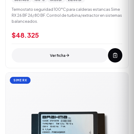
Termostato seguridad 100°C para calderas estancas Sime
RX 26 BF 26/80 BF. Control de turbina/extractor en sistemas
balanceados.
$48.325
Ver ficha
SIME RX