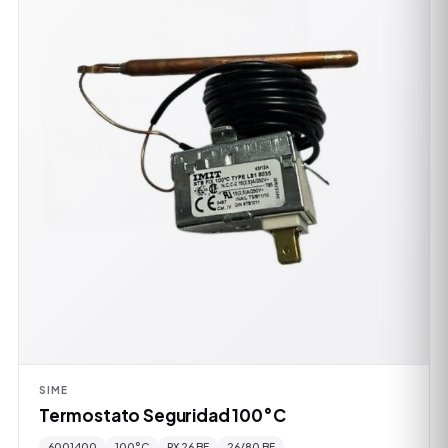
SIME
Termostato Seguridad 100°C
6001400
100°C
RX 26 BF
26/80 BF