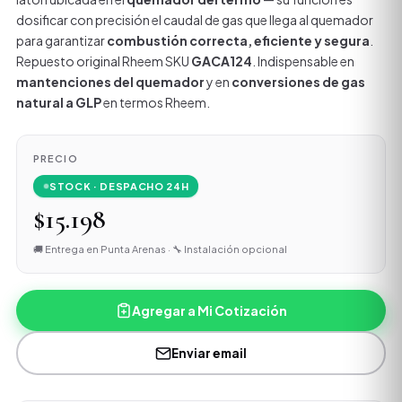
dosificar con precisión el caudal de gas que llega al quemador
para garantizar
combustión correcta, eficiente y segura
.
Repuesto original Rheem SKU
GACA124
. Indispensable en
mantenciones del quemador
y en
conversiones de gas
natural a GLP
en termos Rheem.
PRECIO
STOCK · DESPACHO 24H
$15.198
🚚 Entrega en Punta Arenas · 🔧 Instalación opcional
Agregar a Mi Cotización
Enviar email