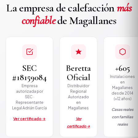
La empresa de calefacción
más
confiable
de Magallanes
SEC
Beretta
+605
#18159084
Oficial
Instalaciones
en
Empresa
Distribuidor
Magallanes
autorizada por
Regional
desde 2014
SEC ·
Autorizado
(+12 años)
Representante
en
Legal Adrián García
Magallanes
Casas reales
con familias
Ver certificado →
Ver
reales
certificado →