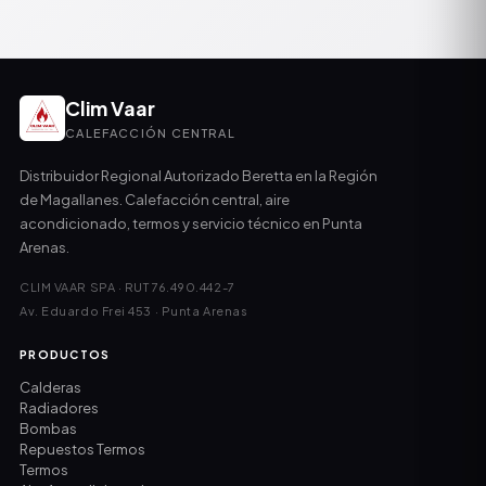
Clim Vaar
CALEFACCIÓN CENTRAL
Distribuidor Regional Autorizado Beretta en la Región
de Magallanes. Calefacción central, aire
acondicionado, termos y servicio técnico en Punta
Arenas.
CLIM VAAR SPA · RUT 76.490.442-7
Av. Eduardo Frei 453 · Punta Arenas
PRODUCTOS
Calderas
Radiadores
Bombas
Repuestos Termos
Termos