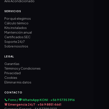
Aire Acondicionado
SERVICIOS
Por qué elegirnos
Cálculo térmico
Kits instalados
Mantención anual
Certificados SEC
Soporte 24/7
Sobre nosotros
LEGAL
Garantías
Términos y Condiciones
Privacidad
Cookies
Eliminar mis datos
CONTACTO
📞 Fono / 💬 WhatsApp KONI · +56 9 5735 3916
🚨 Emergencia 24/7 · +56 9 8851 4661