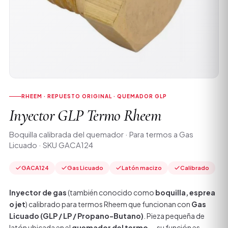
RHEEM · REPUESTO ORIGINAL · QUEMADOR GLP
Inyector GLP Termo Rheem
Boquilla calibrada del quemador · Para termos a Gas
Licuado · SKU GACA124
GACA124
Gas Licuado
Latón macizo
Calibrado
Inyector de gas
(también conocido como
boquilla, esprea
o jet
) calibrado para termos Rheem que funcionan con
Gas
Licuado (GLP / LP / Propano-Butano)
. Pieza pequeña de
latón ubicada en el
quemador del termo
— su función es