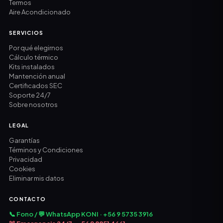
Termos
Aire Acondicionado
SERVICIOS
Por qué elegirnos
Cálculo térmico
Kits instalados
Mantención anual
Certificados SEC
Soporte 24/7
Sobre nosotros
LEGAL
Garantías
Términos y Condiciones
Privacidad
Cookies
Eliminar mis datos
CONTACTO
📞 Fono / 💬 WhatsApp KONI · +56 9 5735 3916