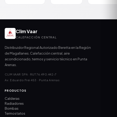
Clim Vaar
CALEFACCIÓN CENTRAL
Distribuidor Regional Autorizado Beretta en la Región
de Magallanes. Calefacción central, aire
acondicionado, termos y servicio técnico en Punta
Arenas.
CLIM VAAR SPA · RUT 76.490.442-7
Av. Eduardo Frei 453 · Punta Arenas
PRODUCTOS
Calderas
Radiadores
Bombas
Termostatos