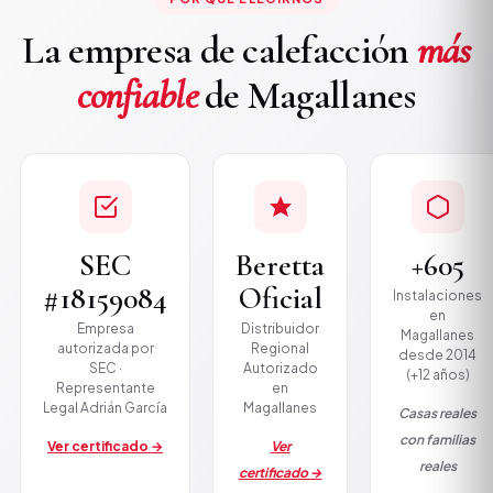
La empresa de calefacción
más
confiable
de Magallanes
SEC
Beretta
+605
#18159084
Oficial
Instalaciones
en
Empresa
Distribuidor
Magallanes
autorizada por
Regional
desde 2014
SEC ·
Autorizado
(+12 años)
Representante
en
Legal Adrián García
Magallanes
Casas reales
con familias
Ver certificado →
Ver
reales
certificado →