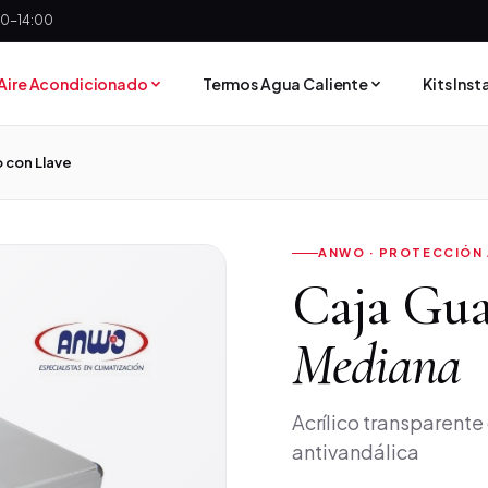
:30-14:00
Aire Acondicionado
Termos Agua Caliente
Kits Ins
 con Llave
ANWO · PROTECCIÓN 
Caja Gua
Mediana
Acrílico transparente
antivandálica