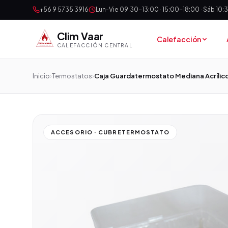
+56 9 5735 3916
Lun-Vie 09:30-13:00 · 15:00-18:00 · Sáb 10
Clim Vaar
Calefacción
CALEFACCIÓN CENTRAL
Inicio
›
Termostatos
›
Caja Guardatermostato Mediana Acrílico
ACCESORIO · CUBRETERMOSTATO