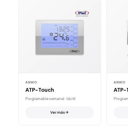
ANWO
ANWO
ATP-Touch
ATP-
Programable semanal · táctil
Program
Ver más