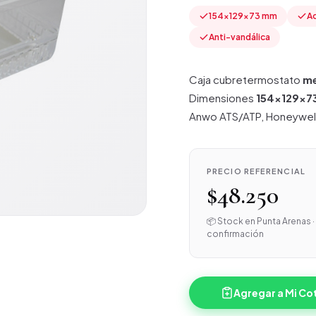
154×129×73 mm
Ac
Anti-vandálica
Caja cubretermostato
me
Dimensiones
154×129×7
Anwo ATS/ATP, Honeywell y
PRECIO REFERENCIAL
$48.250
📦 Stock en Punta Arenas · 
confirmación
Agregar a Mi Co