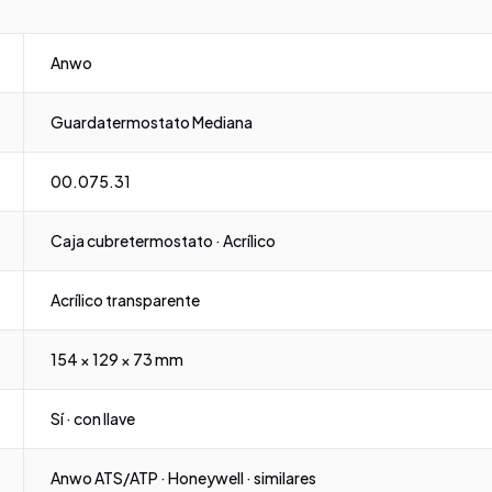
Anwo
Guardatermostato Mediana
00.075.31
Caja cubretermostato · Acrílico
Acrílico transparente
154 × 129 × 73 mm
Sí · con llave
Anwo ATS/ATP · Honeywell · similares