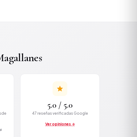
agallanes
5.0 / 5.0
esde
47 reseñas verificadas Google
Ver opiniones →
s