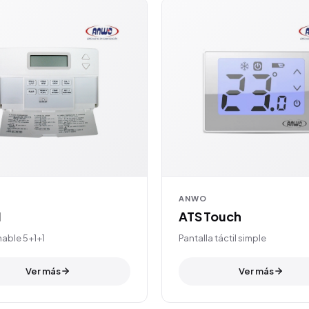
ANWO
1
ATS Touch
able 5+1+1
Pantalla táctil simple
Ver más
Ver más