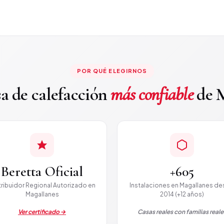
POR QUÉ ELEGIRNOS
a de calefacción
más confiable
de M
Beretta Oficial
+605
tribuidor Regional Autorizado en
Instalaciones en Magallanes d
Magallanes
2014 (+12 años)
Ver certificado →
Casas reales con familias reale